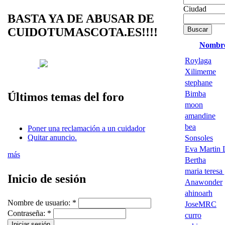
Ciudad
BASTA YA DE ABUSAR DE
CUIDOTUMASCOTA.ES!!!!
Nombr
Roylaga
Xilimeme
stephane
Bimba
Últimos temas del foro
moon
amandine
bea
Poner una reclamación a un cuidador
Quitar anuncio.
Sonsoles
Eva Martin 
más
Bertha
maria teresa 
Inicio de sesión
Anawonder
ahinoarh
Nombre de usuario:
*
JoseMRC
Contraseña:
*
curro