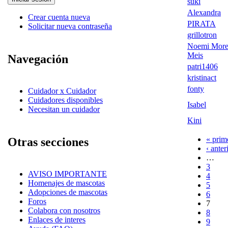
suki
Alexandra
Crear cuenta nueva
PIRATA
Solicitar nueva contraseña
grillotron
Noemi More
Meis
Navegación
patri1406
kristinact
fonty
Cuidador x Cuidador
Cuidadores disponibles
Isabel
Necesitan un cuidador
Kini
« prim
Otras secciones
‹ anter
…
3
AVISO IMPORTANTE
4
Homenajes de mascotas
5
Adopciones de mascotas
6
Foros
7
Colabora con nosotros
8
Enlaces de interes
9