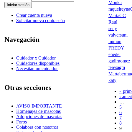
Monka
raquelreyna
Crear cuenta nueva
MartaCC
Solicitar nueva contraseña
Raul
seny
valversuni
Navegación
mimun
FREDY
ehedei
Cuidador x Cuidador
gadirgomez
Cuidadores disponibles
teresagm
Necesitan un cuidador
Martabermu
katy
Otras secciones
« prim
‹ anter
…
AVISO IMPORTANTE
5
Homenajes de mascotas
6
Adopciones de mascotas
7
Foros
8
Colabora con nosotros
9