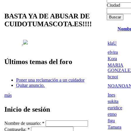
Ciudad
BASTA YA DE ABUSAR DE
CUIDOTUMASCOTA.ES!!!!
Nomb
klaU
elvira
Kora
Últimos temas del foro
MARIA
GONZALE
bcnoi
Poner una reclamación a un cuidador
Quitar anuncio.
NOANOA
Ines
más
sukita
euridice
Inicio de sesión
etmo
figu
Nombre de usuario:
*
Tamara
Contraseña:
*