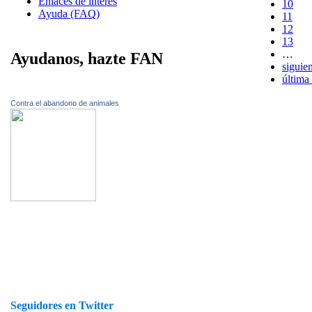
Enlaces de interes
10
Ayuda (FAQ)
11
12
13
…
Ayudanos, hazte FAN
siguien
última
Contra el abandono de animales
Seguidores en Twitter