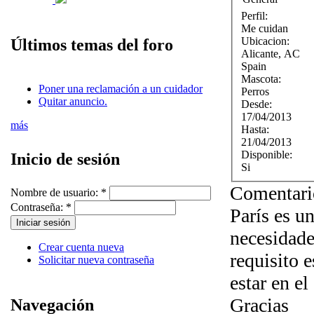
Perfil:
Me cuidan
Ubicacion:
Últimos temas del foro
Alicante
,
AC
Spain
Mascota:
Poner una reclamación a un cuidador
Perros
Quitar anuncio.
Desde:
17/04/2013
más
Hasta:
21/04/2013
Disponible:
Inicio de sesión
Si
Comentari
Nombre de usuario:
*
Contraseña:
*
París es un
necesidade
Crear cuenta nueva
requisito 
Solicitar nueva contraseña
estar en e
Gracias
Navegación