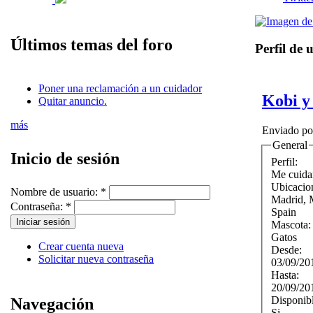
Últimos temas del foro
Perfil de 
Poner una reclamación a un cuidador
Kobi y
Quitar anuncio.
más
Enviado p
General
Inicio de sesión
Perfil:
Me cuida
Ubicacio
Nombre de usuario:
*
Madrid
,
Contraseña:
*
Spain
Mascota
Gatos
Crear cuenta nueva
Desde:
Solicitar nueva contraseña
03/09/20
Hasta:
20/09/20
Disponib
Navegación
Si