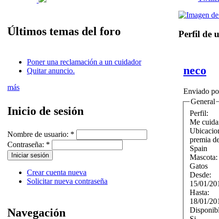
Últimos temas del foro
Perfil de 
Poner una reclamación a un cuidador
neco
Quitar anuncio.
más
Enviado p
General
Inicio de sesión
Perfil:
Me cuida
Ubicacio
Nombre de usuario:
*
premia de
Contraseña:
*
Spain
Mascota
Gatos
Crear cuenta nueva
Desde:
Solicitar nueva contraseña
15/01/20
Hasta:
18/01/20
Disponib
Navegación
Si