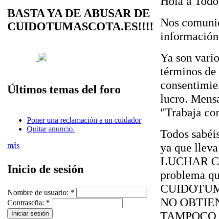
Hola a Todo
BASTA YA DE ABUSAR DE
Nos comunic
CUIDOTUMASCOTA.ES!!!!
información
Ya son vario
términos de 
consentimie
Últimos temas del foro
lucro. Mens
"Trabaja con
Poner una reclamación a un cuidador
Quitar anuncio.
Todos sabéi
ya que lleva
más
LUCHAR CO
Inicio de sesión
problema que
CUIDOTUM
Nombre de usuario:
*
NO OBTIEN
Contraseña:
*
TAMPOCO 