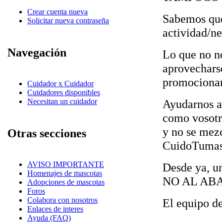
Crear cuenta nueva
Sabemos que 
Solicitar nueva contraseña
actividad/ne
Navegación
Lo que no no
aprovecha
promocionar
Cuidador x Cuidador
Cuidadores disponibles
Necesitan un cuidador
Ayudarnos a 
como vosotro
y no se mezc
Otras secciones
CuidoTumas
AVISO IMPORTANTE
Desde ya, un
Homenajes de mascotas
NO AL AB
Adopciones de mascotas
Foros
Colabora con nosotros
El equipo d
Enlaces de interes
Ayuda (FAQ)