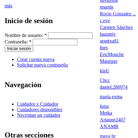
silvibruja
más
jmartin
Rocio Gonzalez ...
Inicio de sesión
c.eve
Carmen Sánchez
lauratriv
Nombre de usuario:
*
arantxa81
Contraseña:
*
Ines
EricMouche
Crear cuenta nueva
Maurizio
Solicitar nueva contraseña
klaU
Chcc
Navegación
daniel.280974
maria exma
Cuidador x Cuidador
luisa
Cuidadores disponibles
Metka
Necesitan un cuidador
Arianne2407
ANAMR
Otras secciones
maya hr