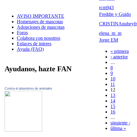
rcm943
Freddie y Guido
AVISO IMPORTANTE
Homenajes de mascotas
CRISTINAnubeyfr
Adopciones de mascotas
Foros
elena_m_m
Colabora con nosotros
Jorge EM
Enlaces de interes
Ayuda (FAQ)
« primera
‹ anterior
…
Ayudanos, hazte FAN
8
9
10
11
Contra el abandono de animales
12
13
14
15
16
…
siguiente ›
última »