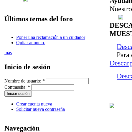
Ayúdano
Nuestro
Últimos temas del foro
DESCA
MUES
Poner una reclamación a un cuidador
Quitar anuncio.
Desca
más
Para de
Descarg
Inicio de sesión
Desca
Nombre de usuario:
*
Contraseña:
*
Crear cuenta nueva
Solicitar nueva contraseña
Navegación