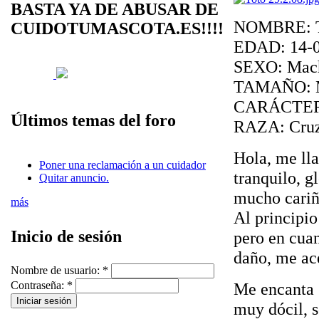
BASTA YA DE ABUSAR DE
NOMBRE: T
CUIDOTUMASCOTA.ES!!!!
EDAD: 14-0
SEXO: Mac
TAMAÑO: Me
CARÁCTER: 
Últimos temas del foro
RAZA: Cruze
Hola, me lla
Poner una reclamación a un cuidador
tranquilo, 
Quitar anuncio.
mucho cariñ
más
Al principio
Inicio de sesión
pero en cuan
daño, me ac
Nombre de usuario:
*
Contraseña:
*
Me encanta s
muy dócil, 