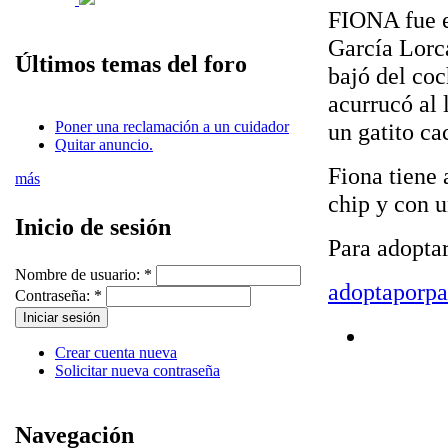
FIONA fue en
García Lorca
Últimos temas del foro
bajó del coc
acurrucó al 
Poner una reclamación a un cuidador
un gatito ca
Quitar anuncio.
Fiona tiene
más
chip y con u
Inicio de sesión
Para adopta
Nombre de usuario:
*
adoptaporp
Contraseña:
*
Crear cuenta nueva
Solicitar nueva contraseña
Navegación