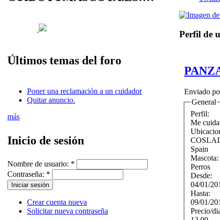
Perfil de 
Últimos temas del foro
PANZ
Poner una reclamación a un cuidador
Enviado p
Quitar anuncio.
General
Perfil:
más
Me cuida
Ubicacio
Inicio de sesión
COSLA
Spain
Mascota
Nombre de usuario:
*
Perros
Contraseña:
*
Desde:
04/01/20
Hasta:
09/01/20
Crear cuenta nueva
Precio/di
Solicitar nueva contraseña
12.00