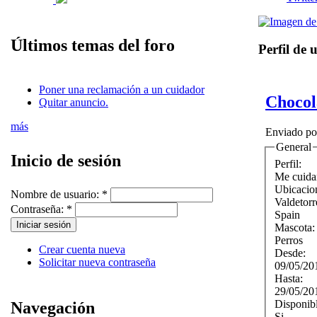
Últimos temas del foro
Perfil de 
Poner una reclamación a un cuidador
Chocol
Quitar anuncio.
más
Enviado p
General
Inicio de sesión
Perfil:
Me cuida
Ubicacio
Nombre de usuario:
*
Valdetorr
Contraseña:
*
Spain
Mascota
Perros
Crear cuenta nueva
Desde:
Solicitar nueva contraseña
09/05/20
Hasta:
29/05/20
Disponib
Navegación
Si