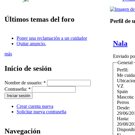
Últimos temas del foro
Perfil de 
Poner una reclamación a un cuidador
Nala
Quitar anuncio.
más
Enviado p
General
Inicio de sesión
Perfil:
Me cuida
Ubicacio
Nombre de usuario:
*
VZ
Contraseña:
*
Spain
Mascota
Perros
Crear cuenta nueva
Desde:
Solicitar nueva contraseña
29/06/20
Hasta:
20/08/20
Disponib
Navegación
Si