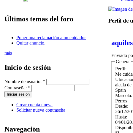
Últimos temas del foro
Perfil de 
Poner una reclamación a un cuidador
aquiles
Quitar anuncio.
más
Enviado p
General
Inicio de sesión
Perfil:
Me cuida
Ubicacio
Nombre de usuario:
*
alcala de
Contraseña:
*
Spain
Mascota
Perros
Crear cuenta nueva
Desde:
Solicitar nueva contraseña
26/12/20
Hasta:
04/01/20
Disponib
Navegación
Si