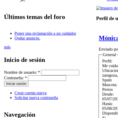
Últimos temas del foro
Perfil de 
Poner una reclamación a un cuidador
Mónic
Quitar anuncio.
más
Enviado p
General
Inicio de sesión
Perfil:
Me cuida
Ubicacio
Nombre de usuario:
*
zaragoza
Contraseña:
*
Spain
Mascota
Perros
Crear cuenta nueva
Desde:
Solicitar nueva contraseña
05/07/20
Hasta:
05/08/20
Disponib
Navegación
Si