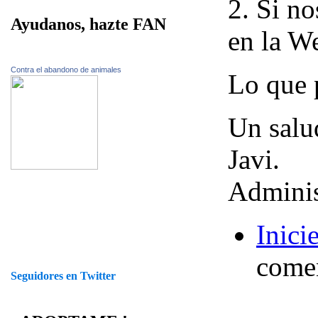
2. Si no
Ayudanos, hazte FAN
en la W
Contra el abandono de animales
Lo que p
Un salu
Javi.
Adminis
Inici
comen
Seguidores en Twitter