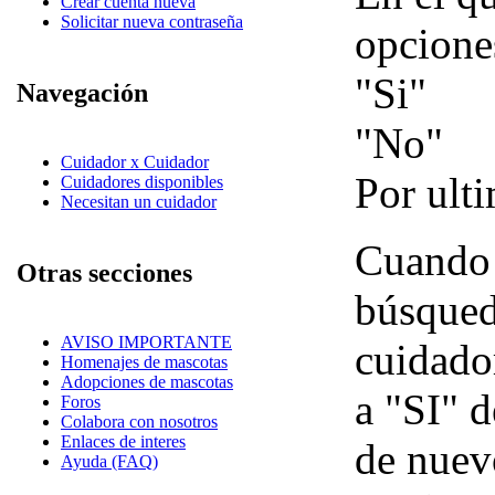
Crear cuenta nueva
Solicitar nueva contraseña
opcione
"Si"
Navegación
"No"
Cuidador x Cuidador
Por ult
Cuidadores disponibles
Necesitan un cuidador
Cuando 
Otras secciones
búsqueda
AVISO IMPORTANTE
cuidado
Homenajes de mascotas
Adopciones de mascotas
a "SI" d
Foros
Colabora con nosotros
Enlaces de interes
de nuev
Ayuda (FAQ)