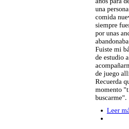
años para de
una persona
comida nuev
siempre fue
por unas an
abandonabas
Fuiste mi b
de estudio a
acompañarm
de juego all
Recuerda qu
momento "ti
buscarme".
Leer m