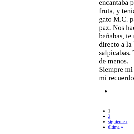
encantaba p
fruta, y teni
gato M.C. p
paz. Nos hac
bañabas, te 
directo a la
salpicabas.
de menos.
Siempre mi 
mi recuerdo
1
2
siguiente ›
última »