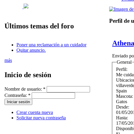
Perfil de 
Últimos temas del foro
Athen
Poner una reclamación a un cuidador
Quitar anuncio.
Enviado p
más
General
Perfil:
Inicio de sesión
Me cuida
Ubicacio
villaverde
Nombre de usuario:
*
Spain
Contraseña:
*
Mascota
Gatos
Desde:
01/05/20
Crear cuenta nueva
Hasta:
Solicitar nueva contraseña
17/05/20
Disponib
Si